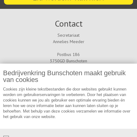
Contact
Secretariaat
Annelies Meeder
Postbus 186
3750GD Bunschoten
info[a]bedrijvenkring-bunschoten.nl
Bedrijvenkring Bunschoten maakt gebruik
Telelefoon: 06 - 12 27 90 00
van cookies
Nieuwsbrief
Cookies zijn kleine tekstbestanden die door websites gebruikt kunnen
worden om gebruikerservaringen te verbeteren. Door het plaatsen van
cookies kunnen we jou als gebruiker een optimale ervaring bieden én
Abonneer u op onze nieuwsbrief en blijf op de hoogte van de
leren hoe we onze informatie beter aan kunnen laten sluiten op je
nieuwste ontwikkelingen binnen de bedrijvenkring van Bunschoten-
behoeften. Met behulp van deze cookies verzamelen we informatie over
Spakenburg
het gebruik van onze website.