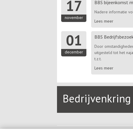
17
BBS bijeenkomst 
Nadere informatie vol
november
Lees meer
01
BBS Bedrijfsbezoe
Door omstandigheden i
december
uitgesteld tot het na
t.z.t.
Lees meer
Bedrijvenkrin