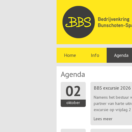
Home
Info
Agenda
Agenda
02
BBS excursie 2026
Namens het bestuur wi
oktober
partner van harte uit
excursie op vrijdag 2 
Lees meer