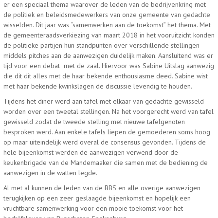
er een speciaal thema waarover de leden van de bedrijvenkring met
de politiek en beleidsmedewerkers van onze gemeente van gedachte
wisselden. Dit jaar was “samenwerken aan de toekomst” het thema. Met
de gemeenteraadsverkiezing van maart 2018 in het vooruitzicht konden
de politieke partijen hun standpunten over verschillende stellingen
middels pitches aan de aanwezigen duidelijk maken. Aansluitend was er
tijd voor een debat met de zaal. Hiervoor was Sabine Uitslag aanwezig
die dit dit alles met de haar bekende enthousiasme deed. Sabine wist
met haar bekende kwinkslagen de discussie levendig te houden.
Tijdens het diner werd aan tafel met elkaar van gedachte gewisseld
worden over een tweetal stellingen. Na het voorgerecht werd van tafel
gewisseld zodat de tweede stelling met nieuwe tafelgenoten
besproken werd. Aan enkele tafels liepen de gemoederen soms hoog
op maar uiteindelijk werd overal de consensus gevonden. Tijdens de
hele bijeenkomst werden de aanwezigen verwend door de
keukenbrigade van de Mandemaaker die samen met de bediening de
aanwezigen in de watten legde.
Al met al kunnen de leden van de BBS en alle overige aanwezigen
terugkijken op een zeer geslaagde bijeenkomst en hopelijk een
vruchtbare samenwerking voor een mooie toekomst voor het