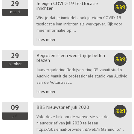
29
Je eigen COVID-19 testlocatie
inrichten
maart
Wist je dat je inmiddels ook je eigen COVID-19
testlocatie kan inrichten als werkgever. Kijk voor
meer informatie op ...
Lees meer
29
Begroten is een wedstrijdje bellen
blazen
oktober
Jaarvergadering Bedrijvenkring BS vanuit studio
Audivio Vanuit de professionele studio van Audivio
aan de Voltastraat...
Lees meer
09
BBS Nieuwsbrief juli 2020
juli
Volg deze link om de webversie van de
nieuwsbrief van juli 2020 te lezen
https://bbs.email-provider.nl/web/rr6l2mn6ho/...