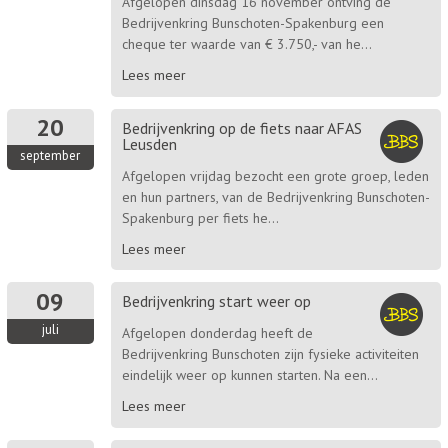
Afgelopen dinsdag 16 november ontving de
Bedrijvenkring Bunschoten-Spakenburg een
cheque ter waarde van € 3.750,- van he...
Lees meer
20
Bedrijvenkring op de fiets naar AFAS
Leusden
september
Afgelopen vrijdag bezocht een grote groep, leden
en hun partners, van de Bedrijvenkring Bunschoten-
Spakenburg per fiets he...
Lees meer
09
Bedrijvenkring start weer op
juli
Afgelopen donderdag heeft de
Bedrijvenkring Bunschoten zijn fysieke activiteiten
eindelijk weer op kunnen starten. Na een...
Lees meer