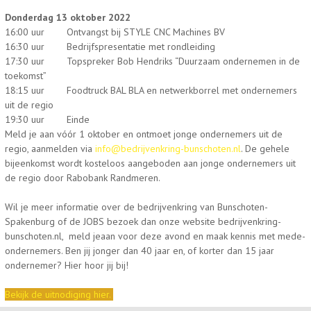
Donderdag 13 oktober 2022
16:00 uur Ontvangst bij STYLE CNC Machines BV
16:30 uur Bedrijfspresentatie met rondleiding
17:30 uur Topspreker Bob Hendriks “Duurzaam ondernemen in de
toekomst”
18:15 uur Foodtruck BAL BLA en netwerkborrel met ondernemers
uit de regio
19:30 uur Einde
Meld je aan vóór 1 oktober en ontmoet jonge ondernemers uit de
regio, aanmelden via
info@bedrijvenkring-bunschoten.nl
. De gehele
bijeenkomst wordt kosteloos aangeboden aan jonge ondernemers uit
de regio door Rabobank Randmeren.
Wil je meer informatie over de bedrijvenkring van Bunschoten-
Spakenburg of de JOBS bezoek dan onze website bedrijvenkring-
bunschoten.nl, meld jeaan voor deze avond en maak kennis met mede-
ondernemers. Ben jij jonger dan 40 jaar en, of korter dan 15 jaar
ondernemer? Hier hoor jij bij!
Bekijk de uitnodiging hier.