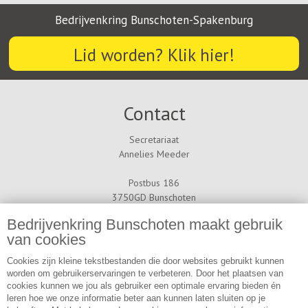
Bedrijvenkring Bunschoten-Spakenburg
Lid worden? Klik hier!
Contact
Secretariaat
Annelies Meeder
Postbus 186
3750GD Bunschoten
info[a]bedrijvenkring-bunschoten.nl
Bedrijvenkring Bunschoten maakt gebruik
Telelefoon: 06 - 12 27 90 00
van cookies
Nieuwsbrief
Cookies zijn kleine tekstbestanden die door websites gebruikt kunnen
worden om gebruikerservaringen te verbeteren. Door het plaatsen van
cookies kunnen we jou als gebruiker een optimale ervaring bieden én
Abonneer u op onze nieuwsbrief en blijf op de hoogte van de
leren hoe we onze informatie beter aan kunnen laten sluiten op je
nieuwste ontwikkelingen binnen de bedrijvenkring van Bunschoten-