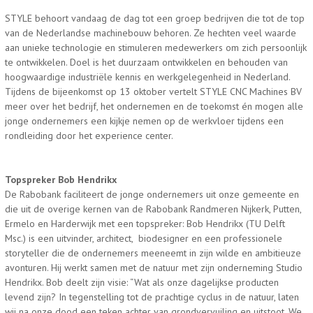
STYLE behoort vandaag de dag tot een groep bedrijven die tot de top
van de Nederlandse machinebouw behoren. Ze hechten veel waarde
aan unieke technologie en stimuleren medewerkers om zich persoonlijk
te ontwikkelen. Doel is het duurzaam ontwikkelen en behouden van
hoogwaardige industriële kennis en werkgelegenheid in Nederland.
Tijdens de bijeenkomst op 13 oktober vertelt STYLE CNC Machines BV
meer over het bedrijf, het ondernemen en de toekomst én mogen alle
jonge ondernemers een kijkje nemen op de werkvloer tijdens een
rondleiding door het experience center.
Topspreker Bob Hendrikx
De Rabobank faciliteert de jonge ondernemers uit onze gemeente en
die uit de overige kernen van de Rabobank Randmeren Nijkerk, Putten,
Ermelo en Harderwijk met een topspreker: Bob Hendrikx (TU Delft
Msc.) is een uitvinder, architect, biodesigner en een professionele
storyteller die de ondernemers meeneemt in zijn wilde en ambitieuze
avonturen. Hij werkt samen met de natuur met zijn onderneming Studio
Hendrikx. Bob deelt zijn visie: “
Wat als onze dagelijkse producten
levend zijn? In tegenstelling tot de prachtige cyclus in de natuur, laten
wij na onze dood een teken achter van grondvervuiling en uitstoot. We