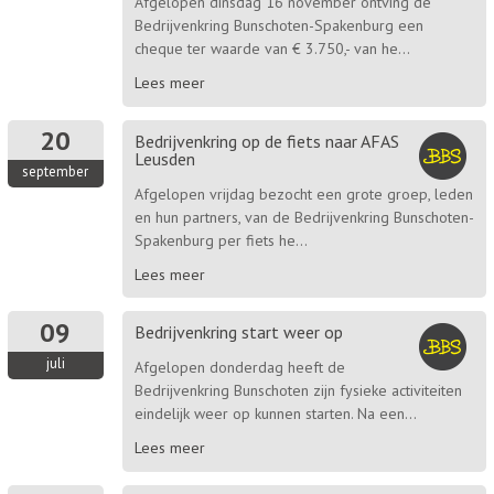
Afgelopen dinsdag 16 november ontving de
Bedrijvenkring Bunschoten-Spakenburg een
cheque ter waarde van € 3.750,- van he...
Lees meer
20
Bedrijvenkring op de fiets naar AFAS
Leusden
september
Afgelopen vrijdag bezocht een grote groep, leden
en hun partners, van de Bedrijvenkring Bunschoten-
Spakenburg per fiets he...
Lees meer
09
Bedrijvenkring start weer op
juli
Afgelopen donderdag heeft de
Bedrijvenkring Bunschoten zijn fysieke activiteiten
eindelijk weer op kunnen starten. Na een...
Lees meer