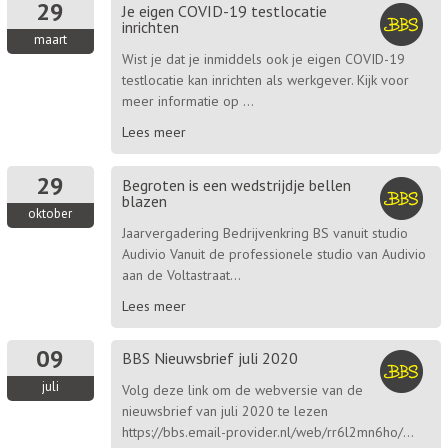
29
Je eigen COVID-19 testlocatie
inrichten
maart
Wist je dat je inmiddels ook je eigen COVID-19
testlocatie kan inrichten als werkgever. Kijk voor
meer informatie op ...
Lees meer
29
Begroten is een wedstrijdje bellen
blazen
oktober
Jaarvergadering Bedrijvenkring BS vanuit studio
Audivio Vanuit de professionele studio van Audivio
aan de Voltastraat...
Lees meer
09
BBS Nieuwsbrief juli 2020
juli
Volg deze link om de webversie van de
nieuwsbrief van juli 2020 te lezen
https://bbs.email-provider.nl/web/rr6l2mn6ho/...